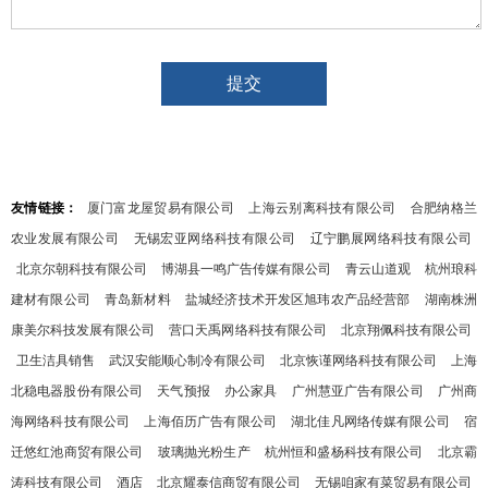
友情链接：
厦门富龙屋贸易有限公司
上海云别离科技有限公司
合肥纳格兰
农业发展有限公司
无锡宏亚网络科技有限公司
辽宁鹏展网络科技有限公司
北京尔朝科技有限公司
博湖县一鸣广告传媒有限公司
青云山道观
杭州琅科
建材有限公司
青岛新材料
盐城经济技术开发区旭玮农产品经营部
湖南株洲
康美尔科技发展有限公司
营口天禹网络科技有限公司
北京翔佩科技有限公司
卫生洁具销售
武汉安能顺心制冷有限公司
北京恢谨网络科技有限公司
上海
北稳电器股份有限公司
天气预报
办公家具
广州慧亚广告有限公司
广州商
海网络科技有限公司
上海佰历广告有限公司
湖北佳凡网络传媒有限公司
宿
迁悠红池商贸有限公司
玻璃抛光粉生产
杭州恒和盛杨科技有限公司
北京霸
涛科技有限公司
酒店
北京耀泰信商贸有限公司
无锡咱家有菜贸易有限公司