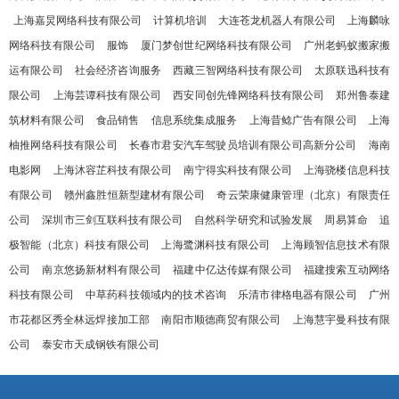
上海嘉炅网络科技有限公司
计算机培训
大连苍龙机器人有限公司
上海麟咏
网络科技有限公司
服饰
厦门梦创世纪网络科技有限公司
广州老蚂蚁搬家搬
运有限公司
社会经济咨询服务
西藏三智网络科技有限公司
太原联迅科技有
限公司
上海芸谭科技有限公司
西安同创先锋网络科技有限公司
郑州鲁泰建
筑材料有限公司
食品销售
信息系统集成服务
上海昔鲶广告有限公司
上海
柚推网络科技有限公司
长春市君安汽车驾驶员培训有限公司高新分公司
海南
电影网
上海沐容芷科技有限公司
南宁得实科技有限公司
上海骁楼信息科技
有限公司
赣州鑫胜恒新型建材有限公司
奇云荣康健康管理（北京）有限责任
公司
深圳市三剑互联科技有限公司
自然科学研究和试验发展
周易算命
追
极智能（北京）科技有限公司
上海鹭渊科技有限公司
上海顾智信息技术有限
公司
南京悠扬新材料有限公司
福建中亿达传媒有限公司
福建搜索互动网络
科技有限公司
中草药科技领域内的技术咨询
乐清市律格电器有限公司
广州
市花都区秀全林远焊接加工部
南阳市顺德商贸有限公司
上海慧宇曼科技有限
公司
泰安市天成钢铁有限公司